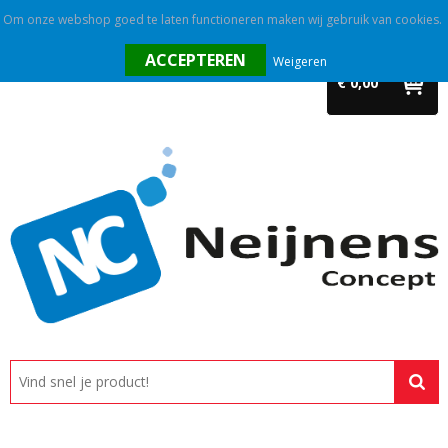
Om onze webshop goed te laten functioneren maken wij gebruik van cookies.
Home
Weigeren
€ 0,00
Outlet
Relatiegeschenken
Promotietextiel
Tassen
Alle categorieën
Custom made