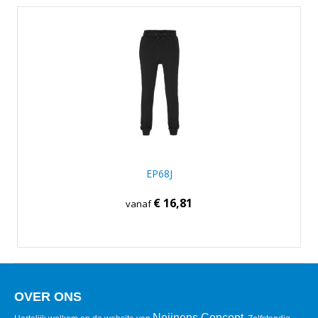
EP68J
€ 16,81
vanaf
OVER ONS
Neijnens Concept