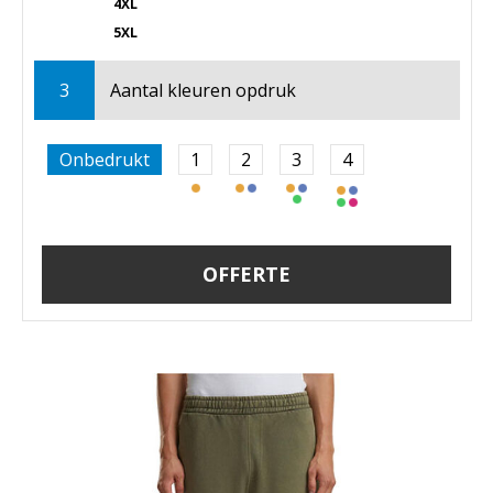
4XL
5XL
3
Aantal kleuren opdruk
Onbedrukt
1
2
3
4
OFFERTE