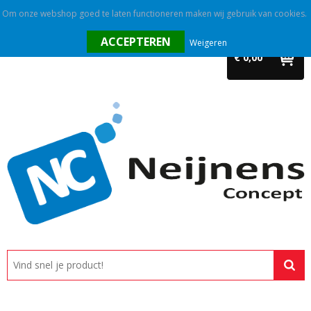
Om onze webshop goed te laten functioneren maken wij gebruik van cookies.
Home
Weigeren
€ 0,00
Outlet
Relatiegeschenken
Promotietextiel
Tassen
Alle categorieën
Custom made