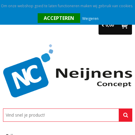
Om onze webshop goed te laten functioneren maken wij gebruik van cookies.
Home
Weigeren
€ 0,00
Outlet
Relatiegeschenken
Promotietextiel
Tassen
Alle categorieën
Custom made