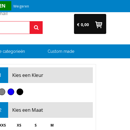
Vragen? Bel ons direct op +31 (0)6 54 33 52 04
Weigeren
€ 0,00
e categorieën
Custom made
1
Kies een
Kleur
2
Kies een
Maat
XXS
XS
S
M