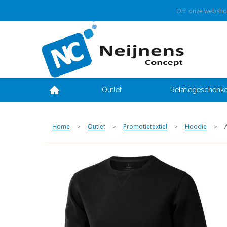
Om onze webshop 
Outlet
Relatiegeschenk
Home
Outlet
Promotietextiel
Hoodie
>
>
>
>