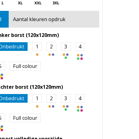
L
XL
XXL
3XL
3
Aantal kleuren opdruk
inker borst (120x120mm)
Onbedrukt
1
2
3
4
5
Full colour
echter borst (120x120mm)
Onbedrukt
1
2
3
4
5
Full colour
mpact volledige voorzijde