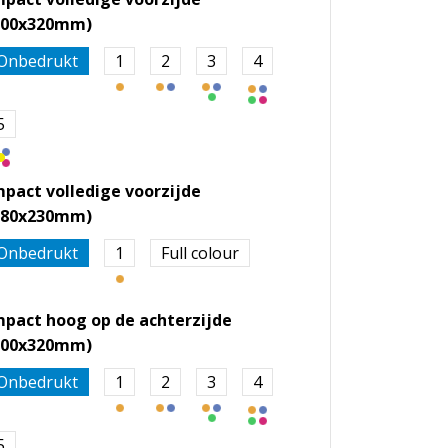
300x320mm)
Onbedrukt
1
2
3
4
5
mpact volledige voorzijde
280x230mm)
Onbedrukt
1
Full colour
mpact hoog op de achterzijde
300x320mm)
Onbedrukt
1
2
3
4
5