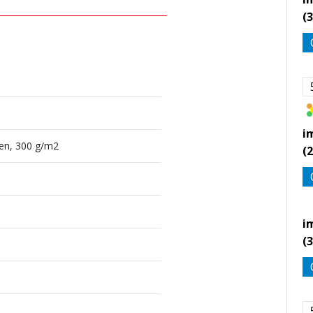
(
i
oen, 300 g/m2
(
i
(