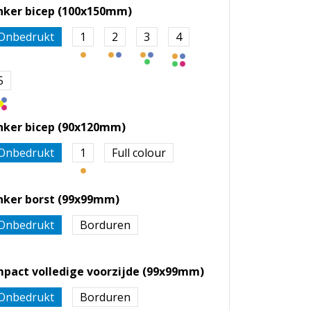
inker bicep (100x150mm)
Onbedrukt
1
2
3
4
5
inker bicep (90x120mm)
Onbedrukt
1
Full colour
inker borst (99x99mm)
Onbedrukt
Borduren
mpact volledige voorzijde (99x99mm)
Onbedrukt
Borduren