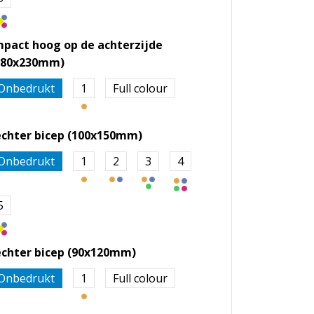
mpact hoog op de achterzijde
280x230mm)
Onbedrukt
1
Full colour
echter bicep (100x150mm)
Onbedrukt
1
2
3
4
5
echter bicep (90x120mm)
Onbedrukt
1
Full colour