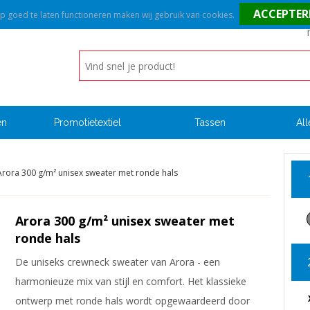
goed te laten functioneren maken wij gebruik van cookies.
en
Promotietextiel
Tassen
All
Arora 300 g/m² unisex sweater met ronde hals
Arora 300 g/m² unisex sweater met
ronde hals
De uniseks crewneck sweater van Arora - een
harmonieuze mix van stijl en comfort. Het klassieke
ontwerp met ronde hals wordt opgewaardeerd door