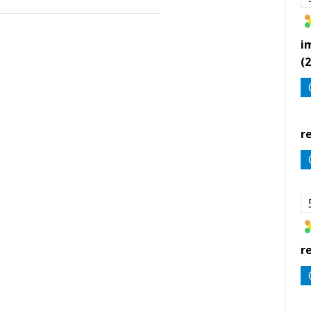
i
(
r
r