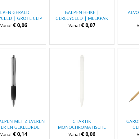
LPEN GERALD |
BALPEN HEIKE |
ALV
CLED | GROTE CLIP
GERECYCLED | MELKPAK
€ 0,06
€ 0,07
Vanaf
Vanaf
ALPEN MET ZILVEREN
CHARTIK
GARO
ER EN GEKLEURDE
MONOCHROMATISCHE
GE
P (BLAUWE INKT)
BALPEN VAN GERECYCLED
€ 0,14
€ 0,06
Vanaf
Vanaf
PAPIER MET MATTE