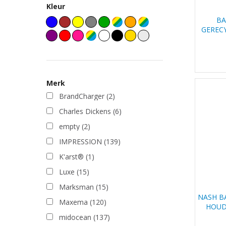
Kleur
BA
GERECY
Merk
BrandCharger
(2)
Charles Dickens
(6)
empty
(2)
IMPRESSION
(139)
K'arst®
(1)
Luxe
(15)
Marksman
(15)
NASH B
Maxema
(120)
HOUD
GRI
midocean
(137)