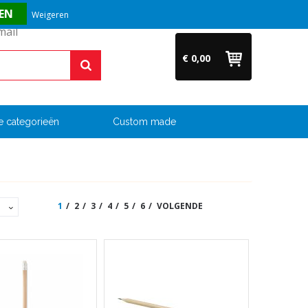
Vragen? Bel ons direct op +31 (0)6 54 33 52 04
Weigeren
€ 0,00
e categorieën
Custom made
1
2
3
4
5
6
VOLGENDE