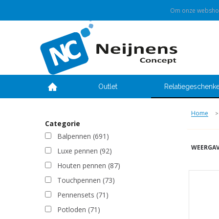
Om onze webshop 
Outlet
Relatiegeschenk
Home
>
Categorie
Balpennen
(691)
WEERGAV
Luxe pennen
(92)
Houten pennen
(87)
Touchpennen
(73)
Pennensets
(71)
Potloden
(71)