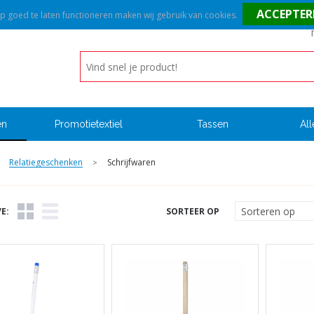
goed te laten functioneren maken wij gebruik van cookies.
en
Promotietextiel
Tassen
All
Relatiegeschenken
Schrijfwaren
>
E:
SORTEER OP