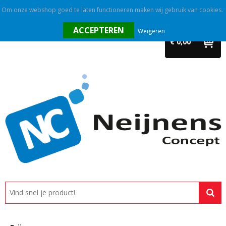
Om onze webshop goed te laten functioneren maken wij gebruik van cookies.
Home
Weigeren
€ 0,00
Outlet
Relatiegeschenken
Promotietextiel
Tassen
Alle categorieën
Custom made