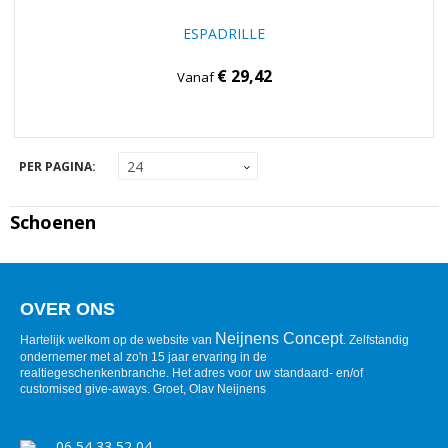
ESPADRILLE
€ 29,42
Vanaf
PER PAGINA:
Schoenen
OVER ONS
Neijnens Concept
Hartelijk welkom op de website van
. Zelfstandig
ondernemer met al zo'n 15 jaar ervaring in de
realtiegeschenkenbranche. Het adres voor uw standaard- en/of
customised give-aways. Groet, Olav Neijnens
06 54 33 52 04