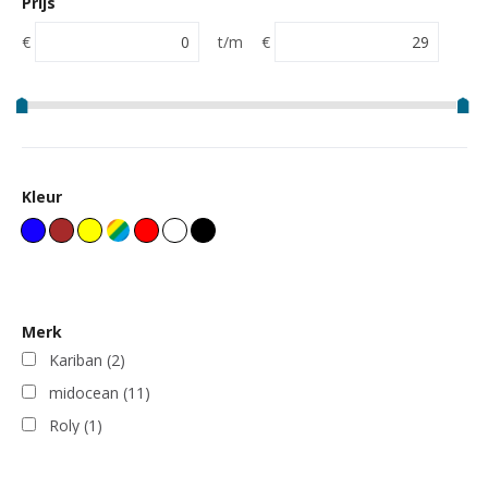
Prijs
€
t/m
€
Kleur
Merk
Kariban
(2)
midocean
(11)
Roly
(1)