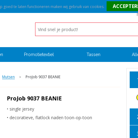
goed te laten functioneren maken wij gebruik van cookies.
en
Promotietextiel
Tassen
All
Mutsen
ProJob 9037 BEANIE
>
ProJob 9037 BEANIE
• single jersey
• decoratieve, flatlock naden toon-op-toon