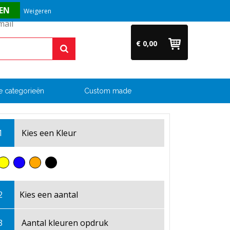
Vragen? Bel ons direct op +31 (0)6 54 33 52 04
Weigeren
€ 0,00
e categorieën
Custom made
1
Kies een
Kleur
2
Kies een
aantal
3
Aantal kleuren opdruk