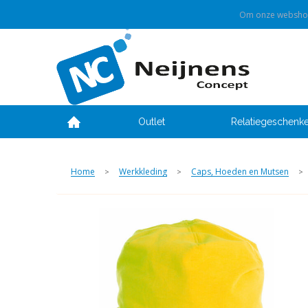
Om onze webshop 
Outlet
Relatiegeschenk
Home
Werkkleding
Caps, Hoeden en Mutsen
>
>
>