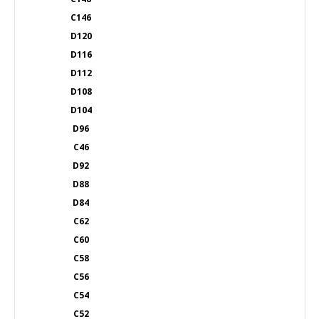
C146
D120
D116
D112
D108
D104
D96
C46
D92
D88
D84
C62
C60
C58
C56
C54
C52