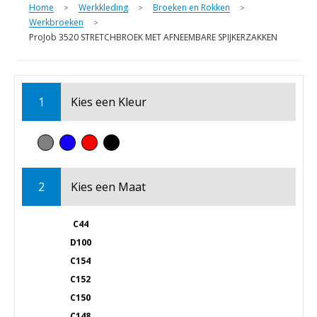
Home
Werkkleding
Broeken en Rokken
>
>
>
Werkbroeken
>
ProJob 3520 STRETCHBROEK MET AFNEEMBARE SPIJKERZAKKEN
1
Kies een
Kleur
2
Kies een
Maat
C44
D100
C154
C152
C150
C148