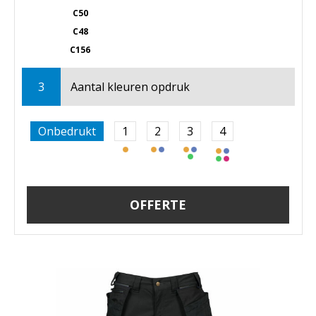
C50
C48
C156
3
Aantal kleuren opdruk
Onbedrukt
1
2
3
4
OFFERTE