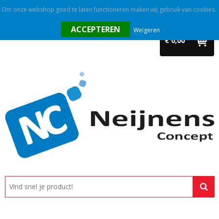
Om onze webshop goed te laten functioneren maken wij gebruik van cookies.
Home
Weigeren
€ 0,00
Outlet
Relatiegeschenken
Promotietextiel
Tassen
Alle categorieën
Custom made