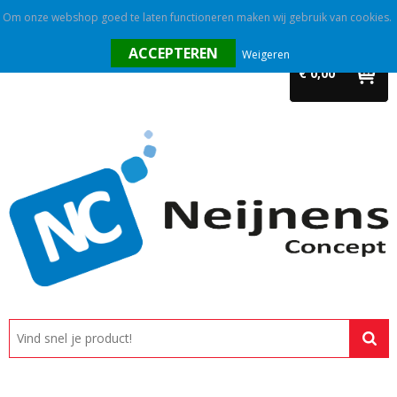
Om onze webshop goed te laten functioneren maken wij gebruik van cookies.
Home
Weigeren
€ 0,00
Outlet
Relatiegeschenken
Promotietextiel
Tassen
Alle categorieën
Custom made