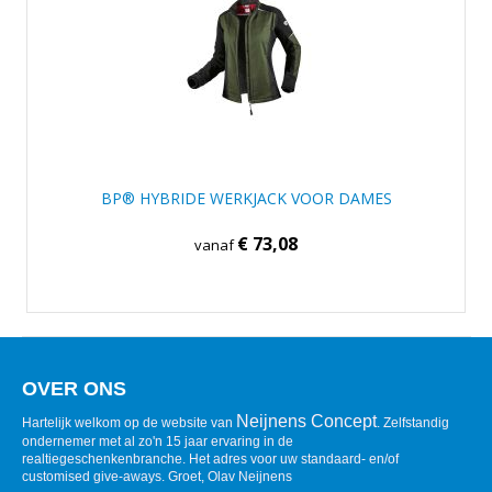
BP® HYBRIDE WERKJACK VOOR DAMES
€ 73,08
vanaf
OVER ONS
Neijnens Concept
Hartelijk welkom op de website van
. Zelfstandig
ondernemer met al zo'n 15 jaar ervaring in de
realtiegeschenkenbranche. Het adres voor uw standaard- en/of
customised give-aways. Groet, Olav Neijnens