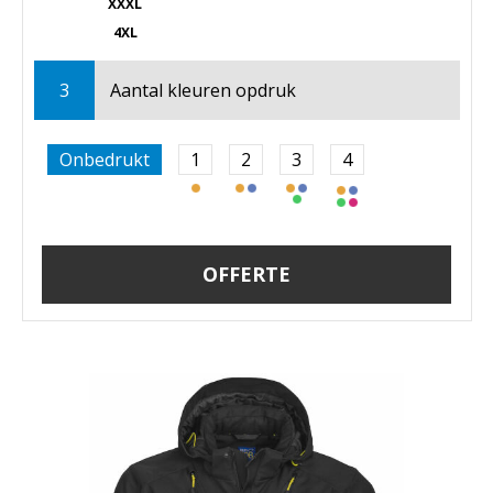
XXXL
4XL
3
Aantal kleuren opdruk
Onbedrukt
1
2
3
4
OFFERTE