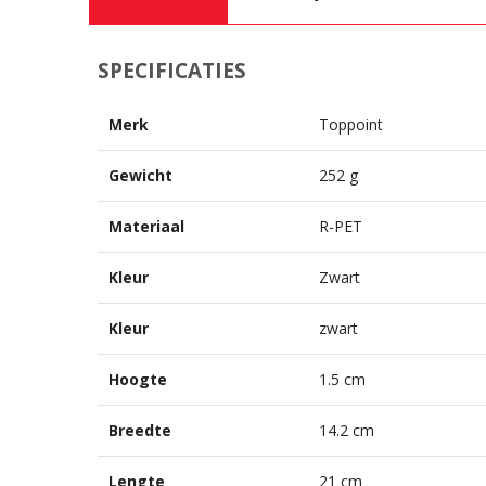
SPECIFICATIES
Merk
Toppoint
Gewicht
252 g
Materiaal
R-PET
Kleur
Zwart
Kleur
zwart
Hoogte
1.5 cm
Breedte
14.2 cm
Lengte
21 cm