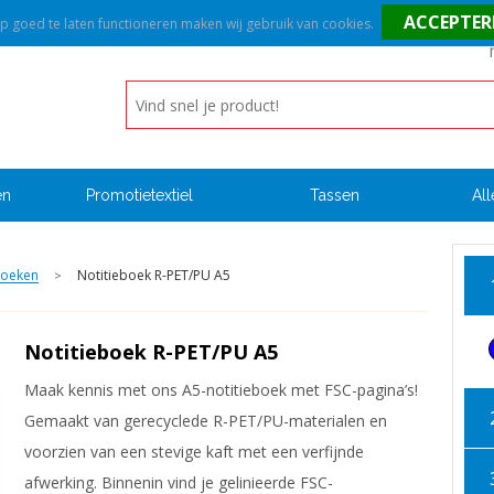
goed te laten functioneren maken wij gebruik van cookies.
en
Promotietextiel
Tassen
All
boeken
Notitieboek R-PET/PU A5
>
Notitieboek R-PET/PU A5
Maak kennis met ons A5-notitieboek met FSC-pagina’s!
Gemaakt van gerecyclede R-PET/PU-materialen en
voorzien van een stevige kaft met een verfijnde
afwerking. Binnenin vind je gelinieerde FSC-