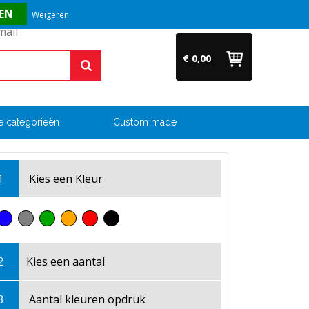
Vragen? Bel ons direct op +31 (0)6 54 33 52 04
Weigeren
€ 0,00
e categorieën
Custom made
1
Kies een
Kleur
2
Kies een
aantal
3
Aantal kleuren opdruk