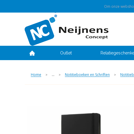
Om onze webshop 
Outlet
Relatiegeschenk
Home
...
Notitieboeken en Schriften
Notitie
>
>
>