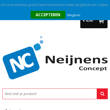
Om onze webshop goed te laten functioneren maken wij gebruik van cookies.
Home
Weigeren
€ 0,00
Outlet
Relatiegeschenken
Promotietextiel
Tassen
Alle categorieën
Custom made