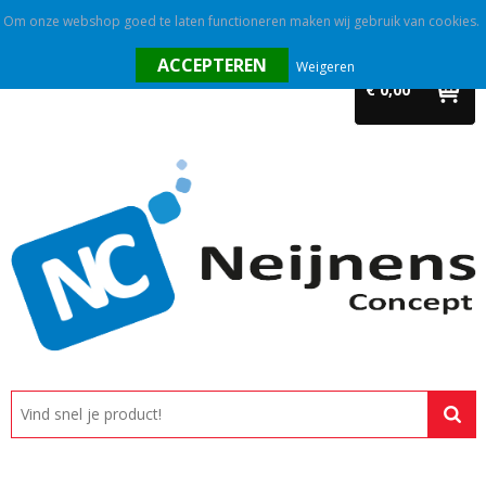
Om onze webshop goed te laten functioneren maken wij gebruik van cookies.
Home
Weigeren
€ 0,00
Outlet
Relatiegeschenken
Promotietextiel
Tassen
Alle categorieën
Custom made