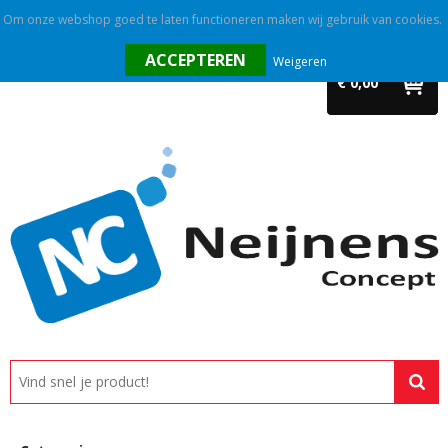
Om onze webshop goed te laten functioneren maken wij gebruik van cookies.
Home
Weigeren
€ 0,00
Outlet
Relatiegeschenken
Promotietextiel
Tassen
Alle categorieën
Custom made