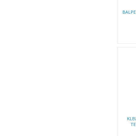
BALPE
KLE
TE