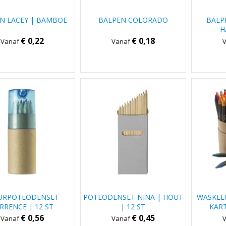
N LACEY | BAMBOE
BALPEN COLORADO
BALP
H
€ 0,22
€ 0,18
Vanaf
Vanaf
URPOTLODENSET
POTLODENSET NINA | HOUT
WASKLEU
RRENCE | 12 ST
| 12 ST
KAR
€ 0,56
€ 0,45
Vanaf
Vanaf