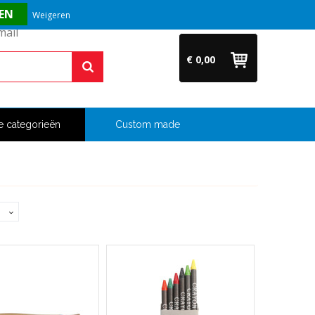
Vragen? Bel ons direct op +31 (0)6 54 33 52 04
Weigeren
€ 0,00
e categorieën
Custom made