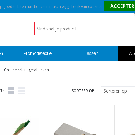
goed te laten functioneren maken wij gebruik van cookies.
en
Promotietextiel
Tassen
All
Groene relatiegeschenken
E:
SORTEER OP