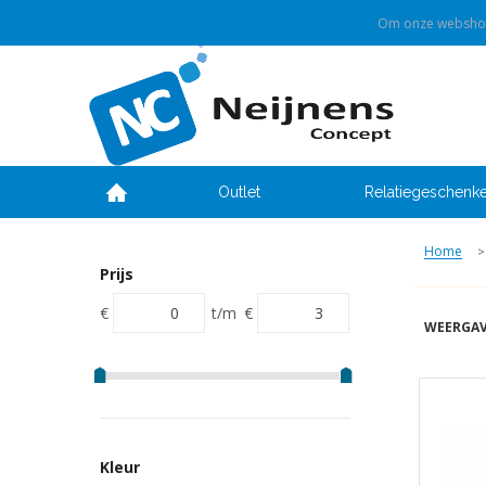
Om onze webshop 
Outlet
Relatiegeschenk
Home
>
Prijs
€
t/m
€
WEERGAV
Kleur