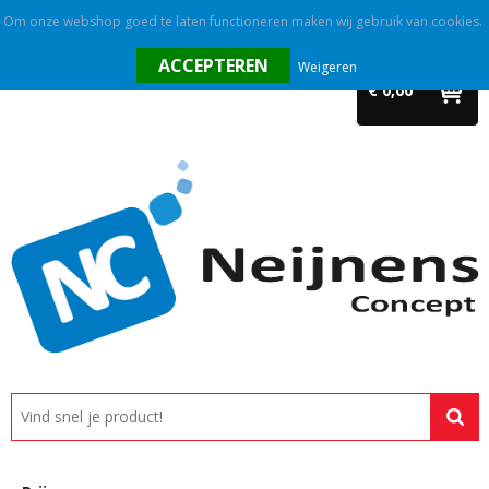
Om onze webshop goed te laten functioneren maken wij gebruik van cookies.
Home
Weigeren
€ 0,00
Outlet
Relatiegeschenken
Promotietextiel
Tassen
Alle categorieën
Custom made