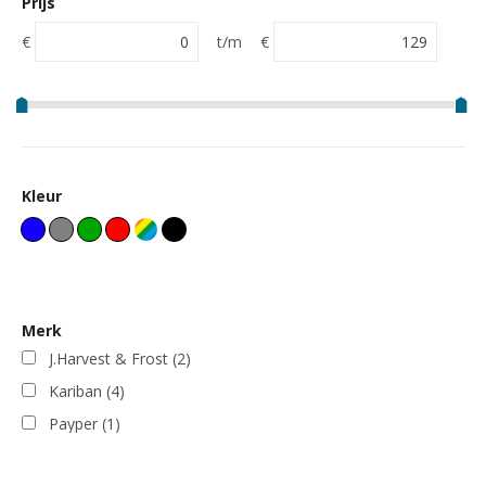
Prijs
€
t/m
€
Kleur
Merk
J.Harvest & Frost
(2)
Kariban
(4)
Payper
(1)