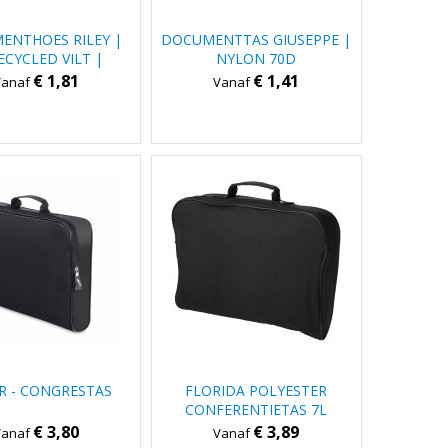
ENTHOES RILEY |
DOCUMENTTAS GIUSEPPE |
ECYCLED VILT |
NYLON 70D
ENBANDSLUITING
€ 1,81
€ 1,41
Vanaf
Vanaf
R - CONGRESTAS
FLORIDA POLYESTER
CONFERENTIETAS 7L
€ 3,80
€ 3,89
Vanaf
Vanaf