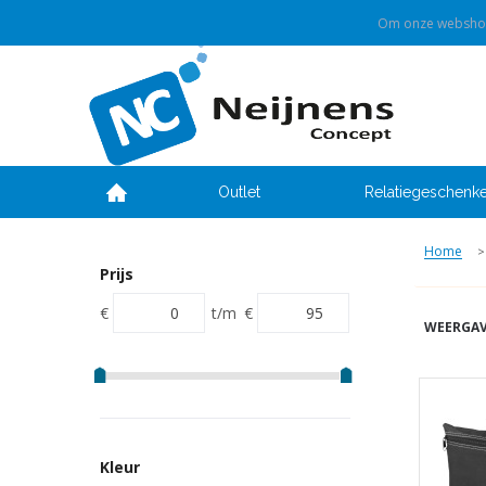
Om onze webshop 
Outlet
Relatiegeschenk
Home
>
Prijs
€
t/m
€
WEERGAV
Kleur