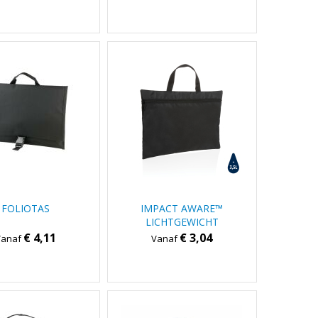
FOLIOTAS
IMPACT AWARE™
LICHTGEWICHT
DOCUMENTENTAS
€ 4,11
€ 3,04
Vanaf
Vanaf