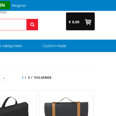
Vragen? Bel ons direct op +31 (0)6 54 33 52 04
Weigeren
€ 0,00
e categorieën
Custom made
1
2
VOLGENDE