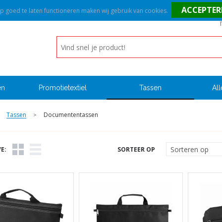
goed te laten functioneren maken wij gebruik van cookies.
en
Promotietextiel
Tassen
All
Tassen
Documententassen
>
E:
SORTEER OP