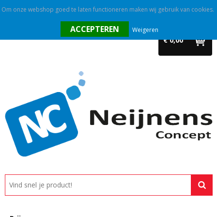
Om onze webshop goed te laten functioneren maken wij gebruik van cookies.
Home
Weigeren
€ 0,00
Outlet
Relatiegeschenken
Promotietextiel
Tassen
Alle categorieën
Custom made