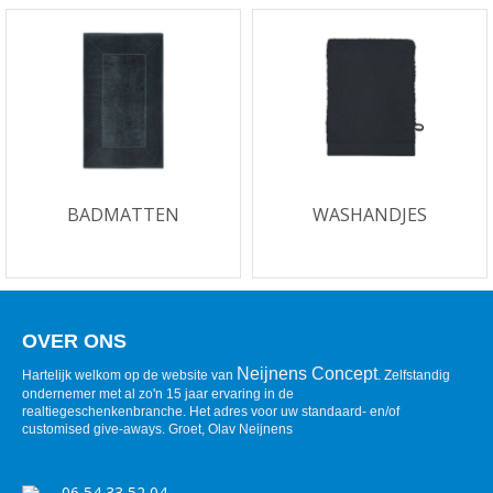
BADMATTEN
WASHANDJES
OVER ONS
Neijnens Concept
Hartelijk welkom op de website van
. Zelfstandig
ondernemer met al zo'n 15 jaar ervaring in de
realtiegeschenkenbranche. Het adres voor uw standaard- en/of
customised give-aways. Groet, Olav Neijnens
06 54 33 52 04