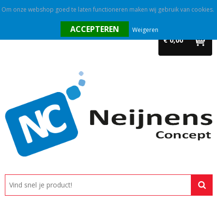
Om onze webshop goed te laten functioneren maken wij gebruik van cookies.
Home
Weigeren
€ 0,00
Outlet
Relatiegeschenken
Promotietextiel
Tassen
Alle categorieën
Custom made