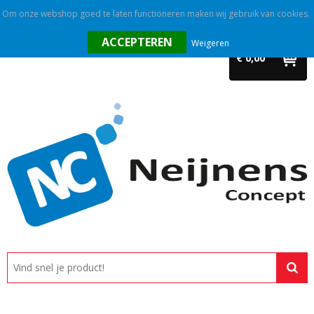
Om onze webshop goed te laten functioneren maken wij gebruik van cookies.
Home
Weigeren
€ 0,00
Outlet
Relatiegeschenken
Promotietextiel
Tassen
Alle categorieën
Custom made