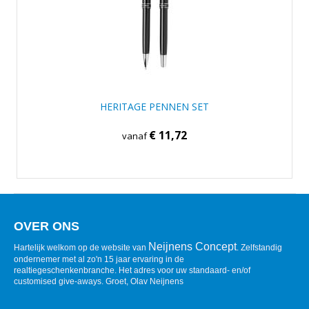
HERITAGE PENNEN SET
€ 11,72
vanaf
OVER ONS
Neijnens Concept
Hartelijk welkom op de website van
. Zelfstandig
ondernemer met al zo'n 15 jaar ervaring in de
realtiegeschenkenbranche. Het adres voor uw standaard- en/of
customised give-aways. Groet, Olav Neijnens