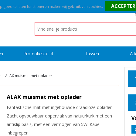
goed te laten functioneren maken wij gebruik van cookies.
en
Promotietextiel
Tassen
All
ALAX muismat met oplader
>
ALAX muismat met oplader
Fantastische mat met ingebouwde draadloze oplader.
Zacht opvouwbaar oppervlak van natuurkurk met een
V
antislip basis, met een vermogen van 5W. Kabel
inbegrepen.