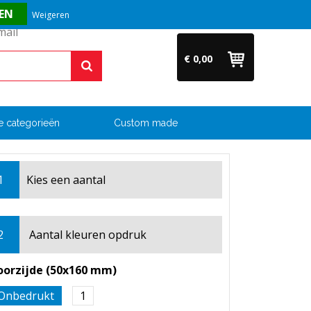
Vragen? Bel ons direct op +31 (0)6 54 33 52 04
Weigeren
€ 0,00
e categorieën
Custom made
1
Kies een
aantal
2
Aantal kleuren opdruk
oorzijde (50x160 mm)
Onbedrukt
1