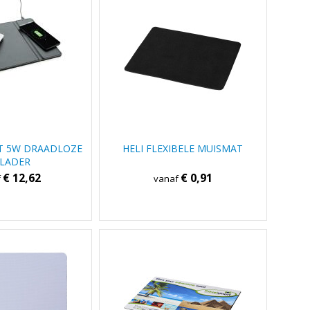
T 5W DRAADLOZE
HELI FLEXIBELE MUISMAT
LADER
€ 12,62
€ 0,91
f
vanaf