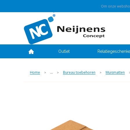
Om onze webshop 
Outlet
Relatiegeschenk
Home
...
Bureau toebehoren
Muismatten
>
>
>