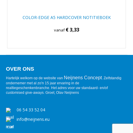
COLOR-EDGE A5 HARDCOVER NOTITIEBOEK
€ 3,33
vanaf
OVER ONS
Neijnens Concept
Hartelijk welkom op de website van
. Zelfstandig
ondernemer met al zo'n 15 jaar ervaring in de
realtiegeschenkenbranche. Het adres voor uw standaard- en/of
customised give-aways. Groet, Olav Neijnens
06 54 33 52 04
info@neijnens.eu