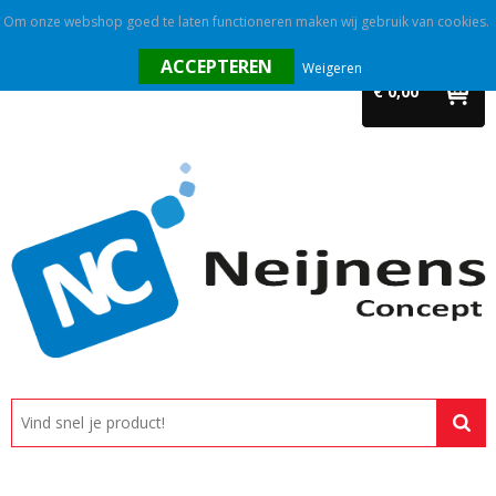
Om onze webshop goed te laten functioneren maken wij gebruik van cookies.
Home
Weigeren
€ 0,00
Outlet
Relatiegeschenken
Promotietextiel
Tassen
Alle categorieën
Custom made