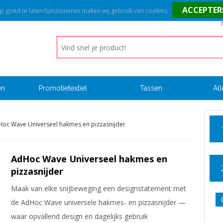
goed te laten functioneren maken wij gebruik van cookies.
en
Promotietextiel
Tassen
All
oc Wave Universeel hakmes en pizzasnijder
AdHoc Wave Universeel hakmes en
pizzasnijder
Maak van elke snijbeweging een designstatement met
de AdHoc Wave universele hakmes- en pizzasnijder —
waar opvallend design en dagelijks gebruik