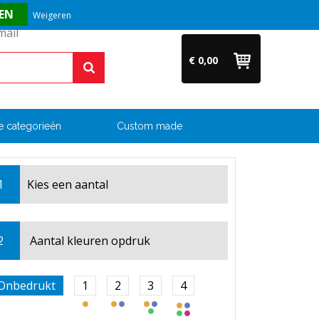
Vragen? Bel ons direct op +31 (0)6 54 33 52 04
Weigeren
€ 0,00
e categorieën
Custom made
1
Kies een
aantal
2
Aantal kleuren opdruk
Onbedrukt
1
2
3
4