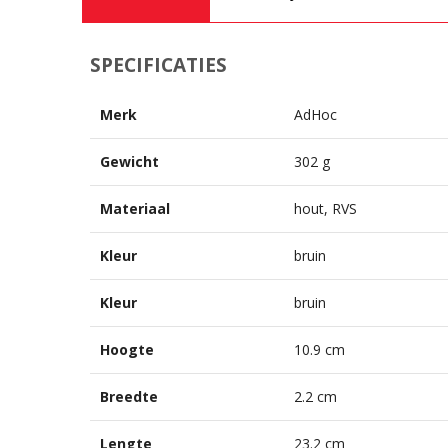
SPECIFICATIES
Merk
AdHoc
Gewicht
302 g
Materiaal
hout, RVS
Kleur
bruin
Kleur
bruin
Hoogte
10.9 cm
Breedte
2.2 cm
Lengte
23.2 cm