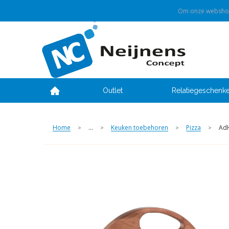
Om onze webshop 
Outlet
Relatiegeschenk
Home
...
Keuken toebehoren
Pizza
AdH
>
>
>
>