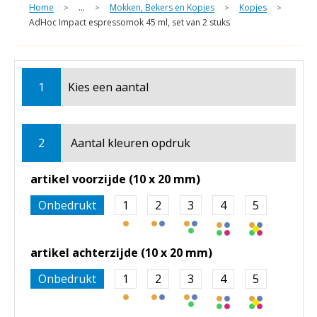
Home
...
Mokken, Bekers en Kopjes
Kopjes
>
>
>
>
AdHoc Impact espressomok 45 ml, set van 2 stuks
1
Kies een
aantal
2
Aantal kleuren opdruk
artikel voorzijde (10 x 20 mm)
Onbedrukt
1
2
3
4
5
artikel achterzijde (10 x 20 mm)
Onbedrukt
1
2
3
4
5