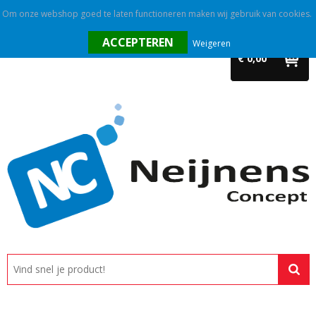
Om onze webshop goed te laten functioneren maken wij gebruik van cookies.
Home
Weigeren
€ 0,00
Outlet
Relatiegeschenken
Promotietextiel
Tassen
Alle categorieën
Custom made