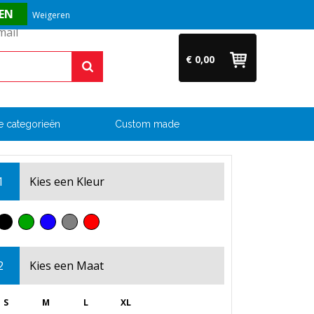
Vragen? Bel ons direct op +31 (0)6 54 33 52 04
Weigeren
€ 0,00
e categorieën
Custom made
1
Kies een
Kleur
2
Kies een
Maat
S
M
L
XL