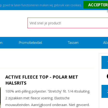
goed te laten functioneren maken wij gebruik van cookies.
en
Promotietextiel
Tassen
All
ACTIVE FLEECE TOP - POLAR MET
HALSRITS
100% anti-pilling polyester. 'Stretchy' fit. 1/4 ritssluiting.
2 zijzakken met fleece voering. Elastische
mouwuiteinden. Aanrijgkoord onderaan. Niet gevoerd.