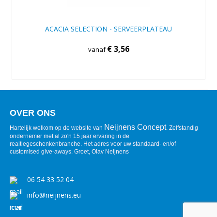
ACACIA SELECTION - SERVEERPLATEAU
€ 3,56
vanaf
OVER ONS
Neijnens Concept
Hartelijk welkom op de website van
. Zelfstandig
ondernemer met al zo'n 15 jaar ervaring in de
realtiegeschenkenbranche. Het adres voor uw standaard- en/of
customised give-aways. Groet, Olav Neijnens
06 54 33 52 04
info@neijnens.eu