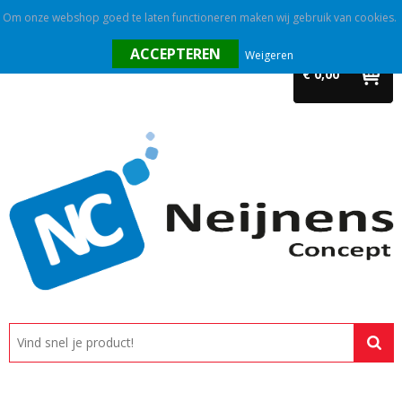
Om onze webshop goed te laten functioneren maken wij gebruik van cookies.
Home
Weigeren
€ 0,00
Outlet
Relatiegeschenken
Promotietextiel
Tassen
Alle categorieën
Custom made