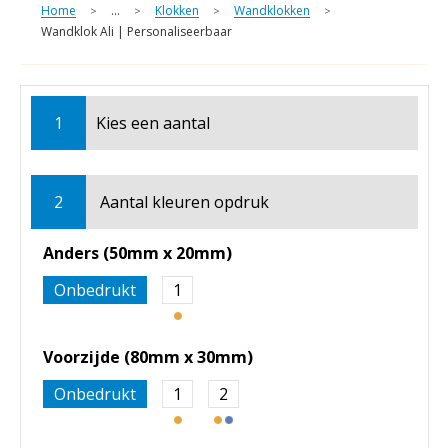
Home
...
Klokken
Wandklokken
>
>
>
>
Wandklok Ali | Personaliseerbaar
1
Kies een
aantal
2
Aantal kleuren opdruk
Anders (50mm x 20mm)
Onbedrukt
1
Voorzijde (80mm x 30mm)
Onbedrukt
1
2