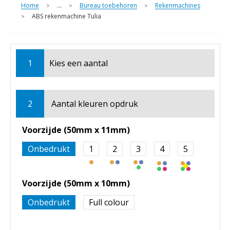
Home
...
Bureau toebehoren
Rekenmachines
>
>
>
ABS rekenmachine Tulia
>
1
Kies een
aantal
2
Aantal kleuren opdruk
Voorzijde (50mm x 11mm)
Onbedrukt
1
2
3
4
5
Voorzijde (50mm x 10mm)
Onbedrukt
Full colour