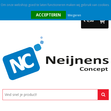
Om onze webshop goed te laten functioneren maken wij gebruik van cookies.
Home
Weigeren
€ 0,00
Outlet
Relatiegeschenken
Promotietextiel
Tassen
Alle categorieën
Custom made