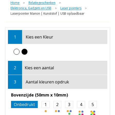
Home
Relatiegeschenken
>
>
Elektronica, Gadgets en USB
Laser pointers
>
>
Laserpointer Manon | Kunststof | USB oplaadbaar
1
Kies een
Kleur
2
Kies een
aantal
3
Aantal kleuren opdruk
Bovenzijde (50mm x 10mm)
Onbedrukt
1
2
3
4
5