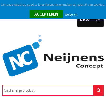
Om onze webshop goed te laten functioneren maken wij gebruik van cookies.
Home
Weigeren
€ 0,00
Outlet
Relatiegeschenken
Promotietextiel
Tassen
Alle categorieën
Custom made