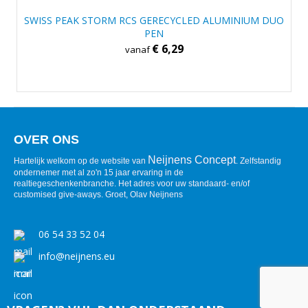
SWISS PEAK STORM RCS GERECYCLED ALUMINIUM DUO
PEN
€ 6,29
vanaf
OVER ONS
Neijnens Concept
Hartelijk welkom op de website van
. Zelfstandig
ondernemer met al zo'n 15 jaar ervaring in de
realtiegeschenkenbranche. Het adres voor uw standaard- en/of
customised give-aways. Groet, Olav Neijnens
06 54 33 52 04
info@neijnens.eu