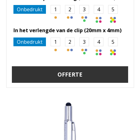
Onbedrukt
1
2
3
4
5
In het verlengde van de clip (20mm x 4mm)
Onbedrukt
1
2
3
4
5
OFFERTE