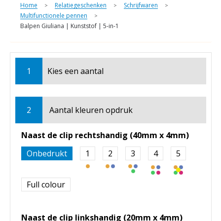
Home
Relatiegeschenken
Schrijfwaren
>
>
>
Multifunctionele pennen
>
Balpen Giuliana | Kunststof | 5-in-1
1
Kies een
aantal
2
Aantal kleuren opdruk
Naast de clip rechtshandig (40mm x 4mm)
Onbedrukt
1
2
3
4
5
Full colour
Naast de clip linkshandig (20mm x 4mm)