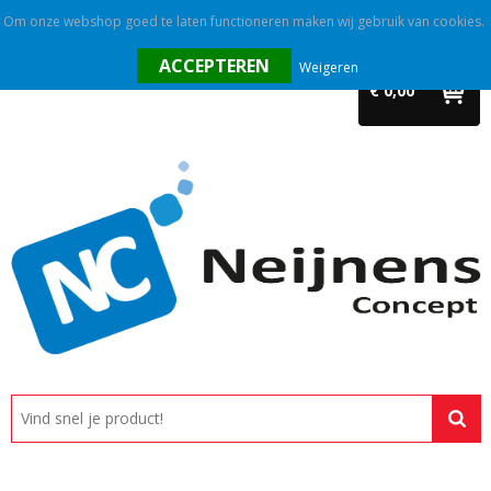
Om onze webshop goed te laten functioneren maken wij gebruik van cookies.
Home
Weigeren
€ 0,00
Outlet
Relatiegeschenken
Promotietextiel
Tassen
Alle categorieën
Custom made