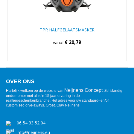
TPR HALFGELAATSMASKER
€ 20,79
vanaf
OVER ONS
Neijnens Concept
Hartelijk welkom op de website van
. Zelfstandig
ondernemer met al zo'n 15 jaar ervaring in de
realtiegeschenkenbranche. Het adres voor uw standaard- en/of
customised give-aways. Groet, Olav Neijnens
06 54 33 52 04
info@neijnens.eu