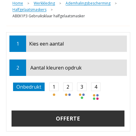
Home
Werkkleding
Ademhalingsbescherming
>
>
>
Halfgelaatsmaskers
>
ABEK1P3 Gebruiksklaar halfgelaatsmasker
1
Kies een
aantal
2
Aantal kleuren opdruk
Onbedrukt
1
2
3
4
OFFERTE