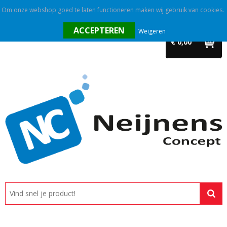
Om onze webshop goed te laten functioneren maken wij gebruik van cookies.
Home
Weigeren
€ 0,00
Outlet
Relatiegeschenken
Promotietextiel
Tassen
Alle categorieën
Custom made