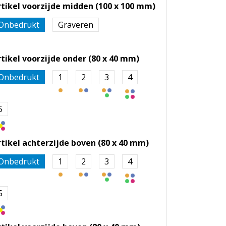
rtikel voorzijde midden (100 x 100 mm)
Onbedrukt
Graveren
rtikel voorzijde onder (80 x 40 mm)
Onbedrukt
1
2
3
4
5
rtikel achterzijde boven (80 x 40 mm)
Onbedrukt
1
2
3
4
5