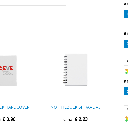
a
a
a
EK HARDCOVER
NOTITIEBOEK SPIRAAL A5
€ 0,96
€ 2,23
af
vanaf