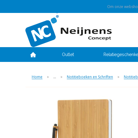
Om onze webshop 
Outlet
Relatiegeschenk
Home
...
Notitieboeken en Schriften
Notitie
>
>
>