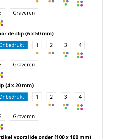
5
Graveren
oor de clip (6 x 50 mm)
Onbedrukt
1
2
3
4
5
Graveren
lip (4 x 20 mm)
Onbedrukt
1
2
3
4
5
Graveren
rtikel voorzijde onder (100 x 100 mm)