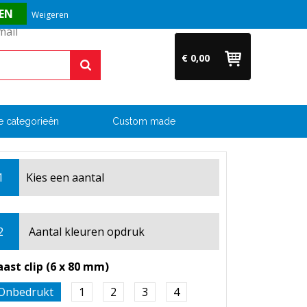
Vragen? Bel ons direct op +31 (0)6 54 33 52 04
Weigeren
€ 0,00
e categorieën
Custom made
1
Kies een
aantal
2
Aantal kleuren opdruk
aast clip (6 x 80 mm)
Onbedrukt
1
2
3
4