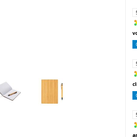
v
c
a