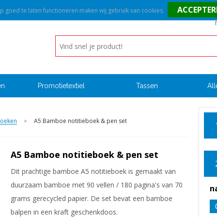
goed te laten functioneren maken wij gebruik van cookies.
en
Promotietextiel
Tassen
All
boeken
A5 Bamboe notitieboek & pen set
>
A5 Bamboe notitieboek & pen set
Dit prachtige bamboe A5 notitieboek is gemaakt van
duurzaam bamboe met 90 vellen / 180 pagina's van 70
n
grams gerecycled papier. De set bevat een bamboe
balpen in een kraft geschenkdoos.