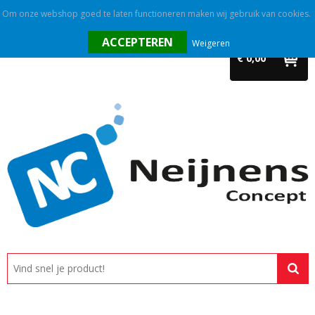
Om onze webshop goed te laten functioneren maken wij gebruik van cookies.
Home
Weigeren
€ 0,00
Outlet
Relatiegeschenken
Promotietextiel
Tassen
Alle categorieën
Custom made