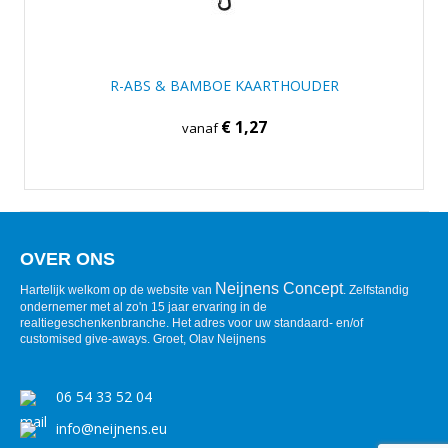
R-ABS & BAMBOE KAARTHOUDER
€ 1,27
vanaf
OVER ONS
Neijnens Concept
Hartelijk welkom op de website van
. Zelfstandig
ondernemer met al zo'n 15 jaar ervaring in de
realtiegeschenkenbranche. Het adres voor uw standaard- en/of
customised give-aways. Groet, Olav Neijnens
06 54 33 52 04
info@neijnens.eu