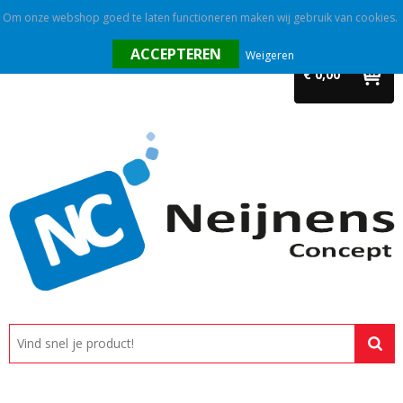
Om onze webshop goed te laten functioneren maken wij gebruik van cookies.
Home
Weigeren
€ 0,00
Outlet
Relatiegeschenken
Promotietextiel
Tassen
Alle categorieën
Custom made