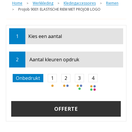
Home
Werkkleding
Kledingaccessoires
Riemen
>
>
>
ProJob 9001 ELASTISCHE RIEM MET PROJOB LOGO
>
1
Kies een
aantal
2
Aantal kleuren opdruk
Onbedrukt
1
2
3
4
OFFERTE