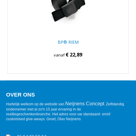
BP® RIEM
€ 22,89
vanaf
OVER ONS
Neijnens Concept
Hartelijk welkom op de website van
. Zelfstandig
ondernemer met al zo'n 15 jaar ervaring in de
realtiegeschenkenbranche. Het adres voor uw standaard- en/of
customised give-aways. Groet, Olav Neijnens