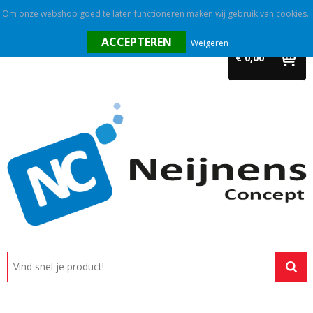
Om onze webshop goed te laten functioneren maken wij gebruik van cookies.
Home
Weigeren
€ 0,00
Outlet
Relatiegeschenken
Promotietextiel
Tassen
Alle categorieën
Custom made