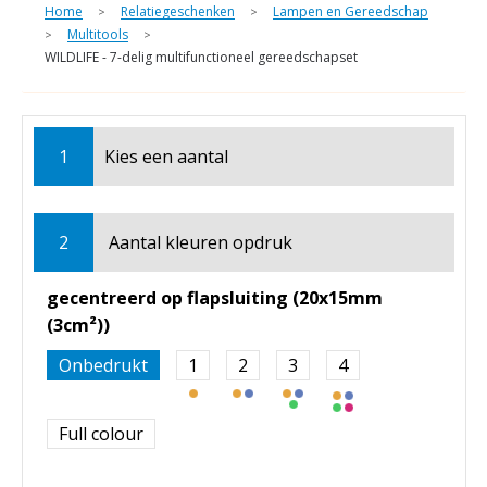
Home
Relatiegeschenken
Lampen en Gereedschap
>
>
Multitools
>
>
WILDLIFE - 7-delig multifunctioneel gereedschapset
1
Kies een
aantal
2
Aantal kleuren opdruk
gecentreerd op flapsluiting (20x15mm
(3cm²))
Onbedrukt
1
2
3
4
Full colour