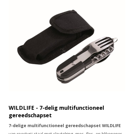
WILDLIFE - 7-delig multifunctioneel
gereedschapset
7-delige multifunctioneel gereedschapset WILDLIFE
van roestvrij staal met sleutelring, mes, fles- en blikopener