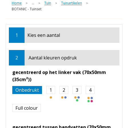
Home
...
Tuin
Tuinartikelen
>
>
>
>
BOTANIC - Tuinset
1
Kies een
aantal
2
Aantal kleuren opdruk
gecentreerd op het linker vak (70x50mm
(35cm²))
Onbedrukt
1
2
3
4
Full colour
gecentreerd tussen handvatten (70x50mm