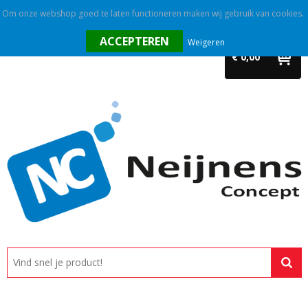
Om onze webshop goed te laten functioneren maken wij gebruik van cookies.
Home
Weigeren
€ 0,00
Outlet
Relatiegeschenken
Promotietextiel
Tassen
Alle categorieën
Custom made