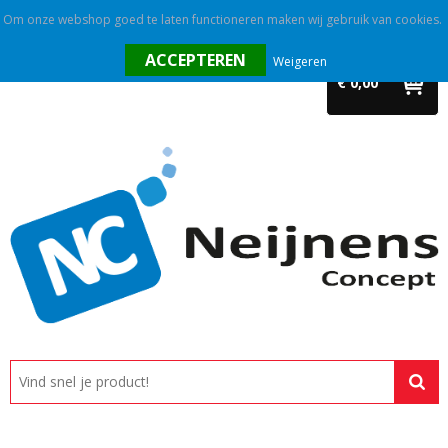
Om onze webshop goed te laten functioneren maken wij gebruik van cookies.
Home
Weigeren
€ 0,00
Outlet
Relatiegeschenken
Promotietextiel
Tassen
Alle categorieën
Custom made