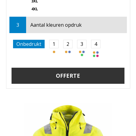
3XL
4XL
3
Aantal kleuren opdruk
Onbedrukt
1
2
3
4
OFFERTE