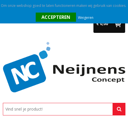
Om onze webshop goed te laten functioneren maken wij gebruik van cookies.
Home
Weigeren
€ 0,00
Outlet
Relatiegeschenken
Promotietextiel
Tassen
Alle categorieën
Custom made