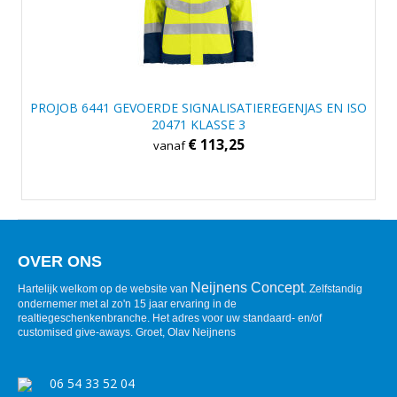
PROJOB 6441 GEVOERDE SIGNALISATIEREGENJAS EN ISO
20471 KLASSE 3
€ 113,25
vanaf
OVER ONS
Neijnens Concept
Hartelijk welkom op de website van
. Zelfstandig
ondernemer met al zo'n 15 jaar ervaring in de
realtiegeschenkenbranche. Het adres voor uw standaard- en/of
customised give-aways. Groet, Olav Neijnens
06 54 33 52 04