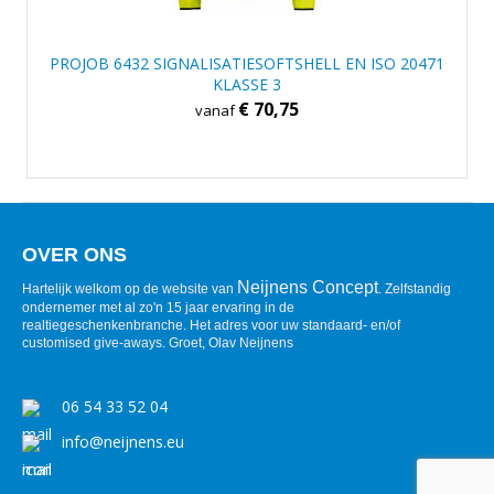
PROJOB 6432 SIGNALISATIESOFTSHELL EN ISO 20471
KLASSE 3
€ 70,75
vanaf
OVER ONS
Neijnens Concept
Hartelijk welkom op de website van
. Zelfstandig
ondernemer met al zo'n 15 jaar ervaring in de
realtiegeschenkenbranche. Het adres voor uw standaard- en/of
customised give-aways. Groet, Olav Neijnens
06 54 33 52 04
info@neijnens.eu