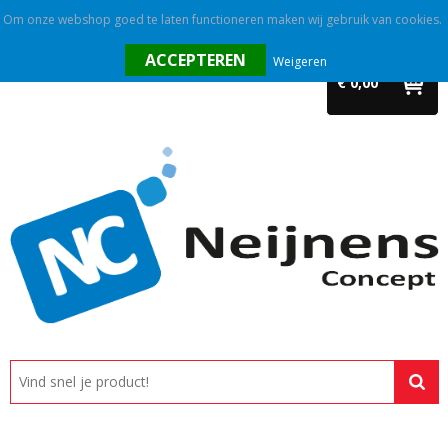
Om onze webshop goed te laten functioneren maken wij gebruik van cookies.
Home
Weigeren
€ 0,00
Outlet
Relatiegeschenken
Promotietextiel
Tassen
Alle categorieën
Custom made