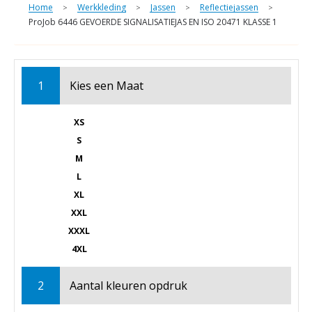
Home
Werkkleding
Jassen
Reflectiejassen
>
>
>
>
ProJob 6446 GEVOERDE SIGNALISATIEJAS EN ISO 20471 KLASSE 1
1
Kies een
Maat
XS
S
M
L
XL
XXL
XXXL
4XL
2
Aantal kleuren opdruk