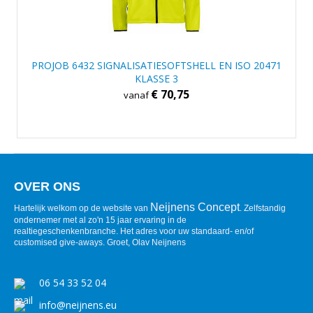
PROJOB 6432 SIGNALISATIESOFTSHELL EN ISO 20471
KLASSE 3
€ 70,75
vanaf
OVER ONS
Neijnens Concept
Hartelijk welkom op de website van
. Zelfstandig
ondernemer met al zo'n 15 jaar ervaring in de
realtiegeschenkenbranche. Het adres voor uw standaard- en/of
customised give-aways. Groet, Olav Neijnens
06 54 33 52 04
info@neijnens.eu