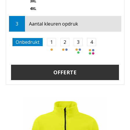
3XL
4XL
3
Aantal kleuren opdruk
Onbedrukt
1
2
3
4
OFFERTE