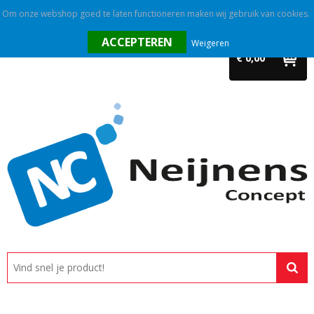
Om onze webshop goed te laten functioneren maken wij gebruik van cookies.
Home
Weigeren
€ 0,00
Outlet
Relatiegeschenken
Promotietextiel
Tassen
Alle categorieën
Custom made