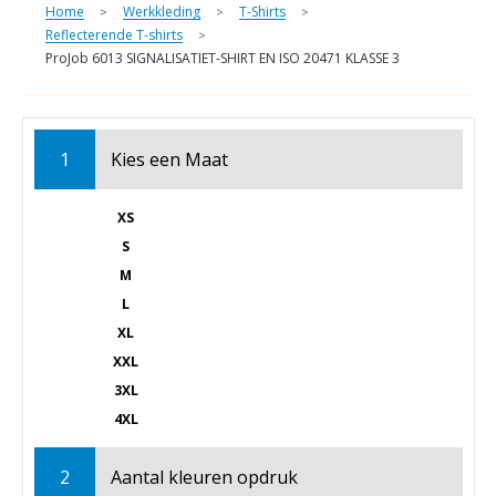
Home
Werkkleding
T-Shirts
>
>
>
Reflecterende T-shirts
>
ProJob 6013 SIGNALISATIET-SHIRT EN ISO 20471 KLASSE 3
1
Kies een
Maat
XS
S
M
L
XL
XXL
3XL
4XL
2
Aantal kleuren opdruk