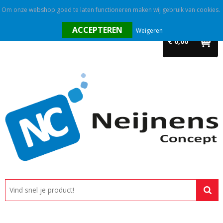
Om onze webshop goed te laten functioneren maken wij gebruik van cookies.
Home
Weigeren
€ 0,00
Outlet
Relatiegeschenken
Promotietextiel
Tassen
Alle categorieën
Custom made