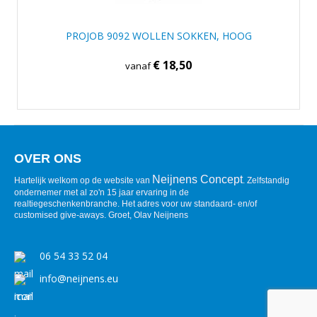
PROJOB 9092 WOLLEN SOKKEN, HOOG
€ 18,50
vanaf
OVER ONS
Neijnens Concept
Hartelijk welkom op de website van
. Zelfstandig
ondernemer met al zo'n 15 jaar ervaring in de
realtiegeschenkenbranche. Het adres voor uw standaard- en/of
customised give-aways. Groet, Olav Neijnens
06 54 33 52 04
info@neijnens.eu