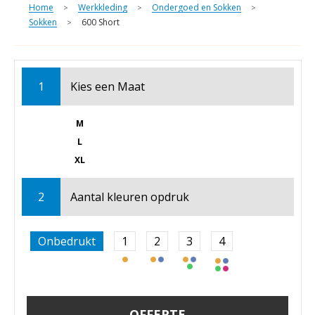
Home
Werkkleding
Ondergoed en Sokken
>
>
>
Sokken
600 Short
>
1
Kies een
Maat
M
L
XL
2
Aantal kleuren opdruk
Onbedrukt
1
2
3
4
OFFERTE