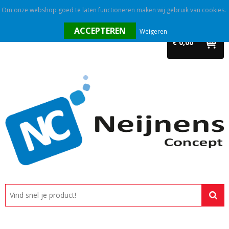
Om onze webshop goed te laten functioneren maken wij gebruik van cookies.
Home
Weigeren
€ 0,00
Outlet
Relatiegeschenken
Promotietextiel
Tassen
Alle categorieën
Custom made