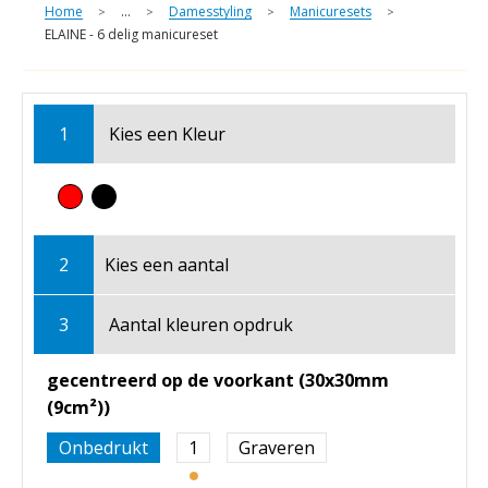
Home
...
Damesstyling
Manicuresets
>
>
>
>
ELAINE - 6 delig manicureset
1
Kies een
Kleur
2
Kies een
aantal
3
Aantal kleuren opdruk
gecentreerd op de voorkant (30x30mm
(9cm²))
Onbedrukt
1
Graveren