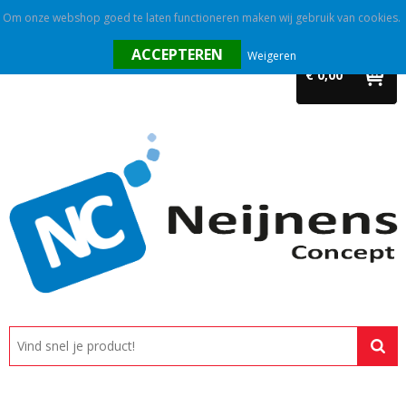
Om onze webshop goed te laten functioneren maken wij gebruik van cookies.
Home
Weigeren
€ 0,00
Outlet
Relatiegeschenken
Promotietextiel
Tassen
Alle categorieën
Custom made