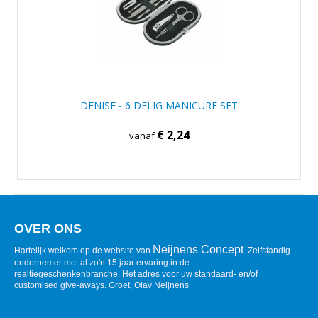
DENISE - 6 DELIG MANICURE SET
€ 2,24
vanaf
OVER ONS
Neijnens Concept
Hartelijk welkom op de website van
. Zelfstandig
ondernemer met al zo'n 15 jaar ervaring in de
realtiegeschenkenbranche. Het adres voor uw standaard- en/of
customised give-aways. Groet, Olav Neijnens