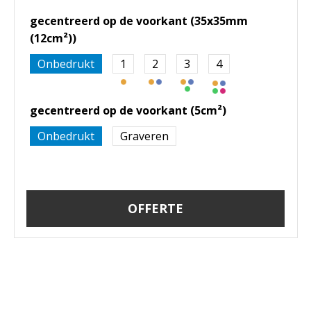
gecentreerd op de voorkant (35x35mm
(12cm²))
Onbedrukt
1
2
3
4
gecentreerd op de voorkant (5cm²)
Onbedrukt
Graveren
OFFERTE