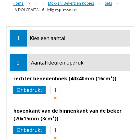
Home
...
Mokken, Bekers en Kopjes
Sets
>
>
>
>
LA DOLCE VITA - 6-delig espresso set
1
Kies een
aantal
2
Aantal kleuren opdruk
rechter benedenhoek (40x40mm (16cm²))
Onbedrukt
1
bovenkant van de binnenkant van de beker
(20x15mm (3cm²))
Onbedrukt
1