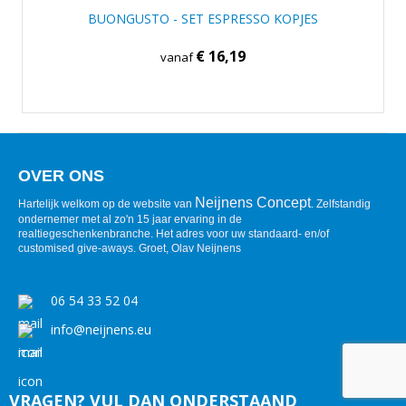
BUONGUSTO - SET ESPRESSO KOPJES
€ 16,19
vanaf
OVER ONS
Neijnens Concept
Hartelijk welkom op de website van
. Zelfstandig
ondernemer met al zo'n 15 jaar ervaring in de
realtiegeschenkenbranche. Het adres voor uw standaard- en/of
customised give-aways. Groet, Olav Neijnens
06 54 33 52 04
info@neijnens.eu
VRAGEN? VUL DAN ONDERSTAAND