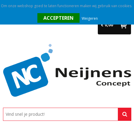
Om onze webshop goed te laten functioneren maken wij gebruik van cookies.
Home
Weigeren
€ 0,00
Outlet
Relatiegeschenken
Promotietextiel
Tassen
Alle categorieën
Custom made