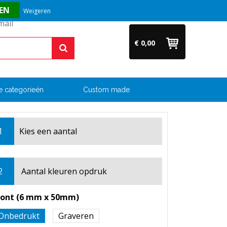
Vragen? Bel ons direct op +31 (0)6 54 33 52 04
Weigeren
€ 0,00
e categorieën
Custom made
1
Kies een
aantal
2
Aantal kleuren opdruk
ront (6 mm x 50mm)
Onbedrukt
Graveren