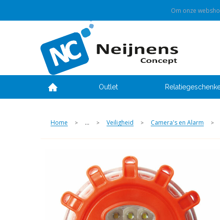
Om onze webshop 
Outlet
Relatiegeschenk
Home
...
Veiligheid
Camera's en Alarm
>
>
>
>