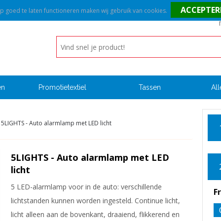
goed te laten functioneren maken wij gebruik van cookies.
en
Promotietextiel
Tassen
All
5LIGHTS - Auto alarmlamp met LED licht
5LIGHTS - Auto alarmlamp met LED
licht
5 LED-alarmlamp voor in de auto: verschillende
F
lichtstanden kunnen worden ingesteld. Continue licht,
licht alleen aan de bovenkant, draaiend, flikkerend en