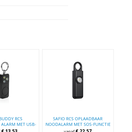
BUDDY RCS
SAFIO RCS OPLAADBAAR
 ALARM MET USB-
NOODALARM MET SOS-FUNCTIE
PLADEN
€ 13,53
€ 22,57
f
vanaf