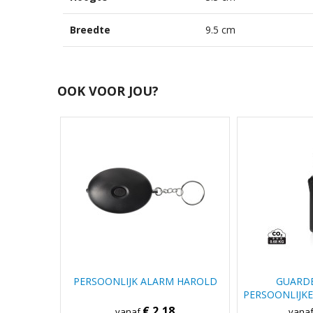
Breedte
9.5 cm
OOK VOOR JOU?
PERSOONLIJK ALARM HAROLD
GUARD
PERSOONLIJKE
C-O
€ 2,18
vanaf
vana