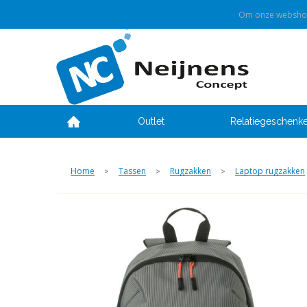
Om onze webshop 
Outlet
Relatiegeschenk
Home
Tassen
Rugzakken
Laptop rugzakken
>
>
>