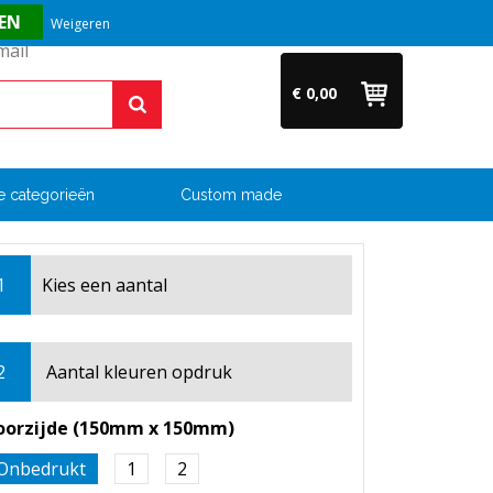
Vragen? Bel ons direct op +31 (0)6 54 33 52 04
Weigeren
€ 0,00
e categorieën
Custom made
1
Kies een
aantal
2
Aantal kleuren opdruk
oorzijde (150mm x 150mm)
Onbedrukt
1
2