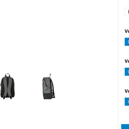
V
V
V