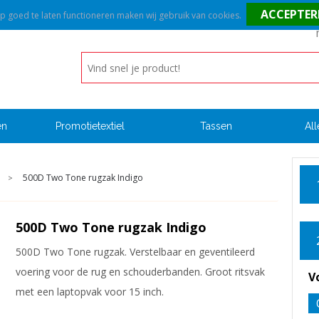
goed te laten functioneren maken wij gebruik van cookies.
en
Promotietextiel
Tassen
All
500D Two Tone rugzak Indigo
>
500D Two Tone rugzak Indigo
500D Two Tone rugzak. Verstelbaar en geventileerd
voering voor de rug en schouderbanden. Groot ritsvak
V
met een laptopvak voor 15 inch.