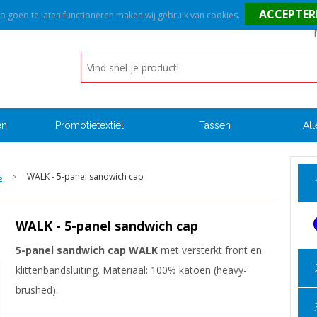
goed te laten functioneren maken wij gebruik van cookies.
en
Promotietextiel
Tassen
All
s
WALK - 5-panel sandwich cap
>
WALK - 5-panel sandwich cap
5-panel sandwich cap WALK
met versterkt front en
klittenbandsluiting. Materiaal: 100% katoen (heavy-
brushed).