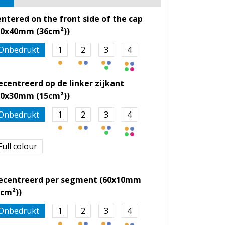
entered on the front side of the cap
90x40mm (36cm²))
Onbedrukt
1
2
3
4
ecentreerd op de linker zijkant
50x30mm (15cm²))
Onbedrukt
1
2
3
4
Full colour
ecentreerd per segment (60x10mm
6cm²))
Onbedrukt
1
2
3
4