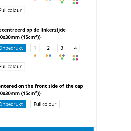
Full colour
ecentreerd op de linkerzijde
50x30mm (15cm²))
Onbedrukt
1
2
3
4
Full colour
entered on the front side of the cap
50x30mm (15cm²))
Onbedrukt
Full colour