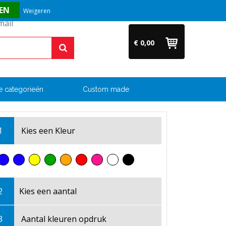
Vragen? Bel ons direct op +31 (0)6 54 33 52 04
Weigeren
€ 0,00
e categorieën
Custom made
1
Kies een
Kleur
2
Kies een
aantal
3
Aantal kleuren opdruk