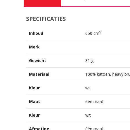
SPECIFICATIES
Inhoud
650 cm³
Merk
Gewicht
81 g
Materiaal
100% katoen, heavy br
Kleur
wit
Maat
één maat
Kleur
wit
Afmeting
één maat