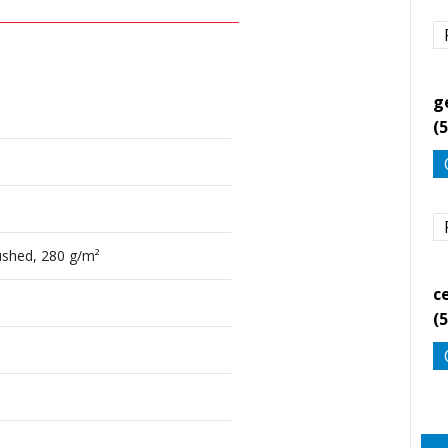
g
(
ushed, 280 g/m²
c
(