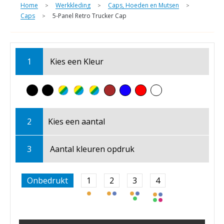
Home
Werkkleding
Caps, Hoeden en Mutsen
>
>
>
Caps
5-Panel Retro Trucker Cap
>
1
Kies een
Kleur
2
Kies een
aantal
3
Aantal kleuren opdruk
Onbedrukt
1
2
3
4