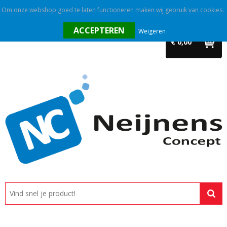
Om onze webshop goed te laten functioneren maken wij gebruik van cookies.
Home
Weigeren
€ 0,00
Outlet
Relatiegeschenken
Promotietextiel
Tassen
Alle categorieën
Custom made