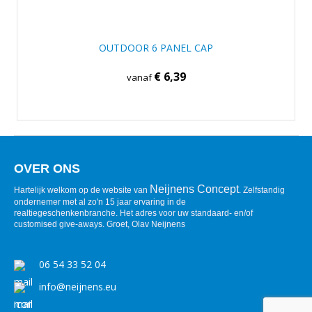
OUTDOOR 6 PANEL CAP
€ 6,39
vanaf
OVER ONS
Neijnens Concept
Hartelijk welkom op de website van
. Zelfstandig
ondernemer met al zo'n 15 jaar ervaring in de
realtiegeschenkenbranche. Het adres voor uw standaard- en/of
customised give-aways. Groet, Olav Neijnens
06 54 33 52 04
info@neijnens.eu