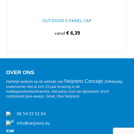
OUTDOOR 6 PANEL CAP
€ 6,39
vanaf
OVER ONS
Neijnens Concept
Hartelijk welkom op de website van
. Zelfstandig
ondernemer met al zo'n 15 jaar ervaring in de
realtiegeschenkenbranche. Het adres voor uw standaard- en/of
customised give-aways. Groet, Olav Neijnens
06 54 33 52 04
info@neijnens.eu