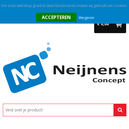
Om onze webshop goed te laten functioneren maken wij gebruik van cookies.
Home
Weigeren
€ 0,00
Outlet
Relatiegeschenken
Promotietextiel
Tassen
Alle categorieën
Custom made