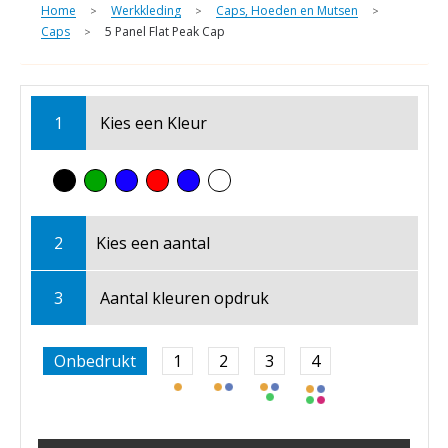
Home
Werkkleding
Caps, Hoeden en Mutsen
>
>
>
Caps
5 Panel Flat Peak Cap
>
1
Kies een
Kleur
2
Kies een
aantal
3
Aantal kleuren opdruk
Onbedrukt
1
2
3
4