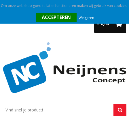
Om onze webshop goed te laten functioneren maken wij gebruik van cookies.
Home
Weigeren
€ 0,00
Outlet
Relatiegeschenken
Promotietextiel
Tassen
Alle categorieën
Custom made