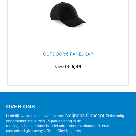
OUTDOOR 6 PANEL CAP
€ 6,39
vanaf
OVER ONS
Neijnens Concept
Hartelijk welkom op de website van
. Zelfstandig
ondernemer met al zo'n 15 jaar ervaring in de
realtiegeschenkenbranche. Het adres voor uw standaard- en/of
customised give-aways. Groet, Olav Neijnens