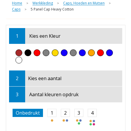
Home
Werkkleding
Caps, Hoeden en Mutsen
>
>
>
Caps
5 Panel Cap Heavy Cotton
>
1
Kies een
Kleur
2
Kies een
aantal
3
Aantal kleuren opdruk
Onbedrukt
1
2
3
4